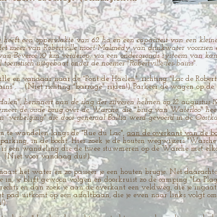
 heeft een oppervlakte van 62 ha en een capaciteit van een kleine
 Het meer van Robertville moet Malmédy van drinkwater voorzien 
e van Bevercé 10 km verderop, via een ondergronds systeem van k
toeristisch uitgebaat onder de noemer "Robertville-les-bains".
lle en vandaar naar de "Pont de Haelen", richting "Lac de Robert
-Bains",.... (Niet richting "barrage" rijden!) Parkeer de wagen op 
len", herinnert aan de slag der zilveren helmen op 12 augustus 191
wmeer de oude brug over de Warche, die "brug van Waterloo" hee
an "verbelging" die door generaal Baltia werd gevoerd in de Oostkan
in te wandelen langs de "Rue du Lac",
aan de overkant van de ba
arking, in de bocht. Hier zoek je de houten wegwijzers "Warche T
 is een wandeling die de twee stuwmeren op de Warche met elk
. (Niet voor vandaag dus!)
naast het water en zo passeer je een houten brugje. Net daarachte
e in, je blijft gewoon volgen en doorkruist zo de camping "La Plag
echts en dan zoek je aan de overkant een veldweg, die je ingaat.
het pad uitkomt op een asfaltbaan, die je even naar links volgt om
!).