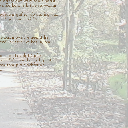
ks, dat je opnieuw vlak naast
nks. Zo kom je bij de stuwdam
pdracht gaf tot de aanleg van
oit gekomen is.) De
e baan over, je neemt het
ivé” linksaf het bos in, om
ar rechts volgt (gele
en". Wat verderop, bij het
os kom je uit achter de
o.