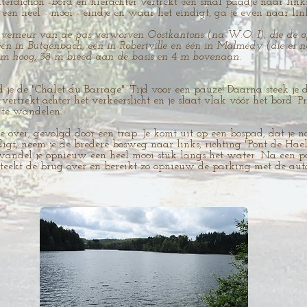
nterdiction"-bord en hierachter vertrekt een smal paadje naar lin
e een heel - mooi - eindje en waar het eindigt, ga je even naar li
.
ouverneur van de pas verworven Oostkantons (na W.O. I), die de o
 in Butgenbach, één in Robertville en één in Malmédy (die er no
 m hoog, 38 m breed aan de basis en 4 m bovenaan.
e de "Chalet du Barrage". Tijd voor een pauze! Daarna steek je d
rtrekt achter het verkeerslicht en je slaat vlak vóór het bord “Pr
 te wandelen.
 over, gevolgd door een trap. Je komt uit op een bospad, dat je na
igt, neem je de bredere bosweg naar links, richting "Pont de Hael
 wandel je opnieuw een heel mooi stuk langs het water. Na een po
e steekt de brug over en bereikt zo opnieuw de parking met de aut