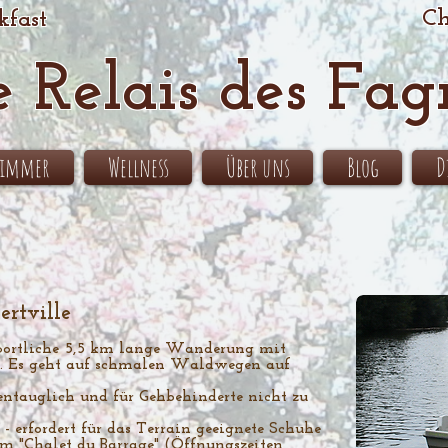
Ch
kfast
e Relais des Fag
Zimmer
Wellness
Über uns
Blog
D
rtville
portliche 5,5 km lange Wanderung mit
e. Es geht auf schmalen Waldwegen auf
entauglich und für Gehbehinderte nicht zu
 erfordert für das Terrain geeignete Schuhe
im "Chalet du Barrage" (Öffnungszeiten