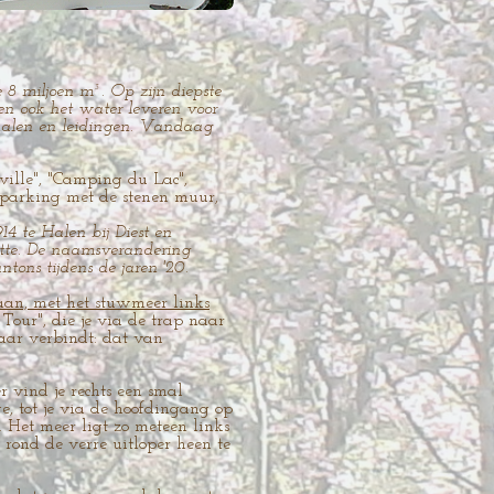
 8 miljoen m³. Op zijn diepste
en ook het water leveren voor
analen en leidingen. Vandaag
ville", "Camping du Lac",
de parking met de stenen muur,
4 te Halen bij Diest en
tte. De naamsverandering
tons tijdens de jaren '20.
an, met het stuwmeer links
our", die je via de trap naar
aar verbindt: dat van
r vind je rechts een smal
e, tot je via de hoofdingang op
 Het meer ligt zo meteen links
 rond de verre uitloper heen te