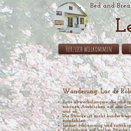
Bed and Brea
L
Herzlich willkommen
<<
Liste
Wanderung: Lac de Robe
Eine abwechslungsreiche und s
schönen Ausblicken auf den Se
und ab.
Die Strecke ist nicht kinderwag
empfehlen.
Immer schlammig und rutschig -
Erfrischung auf halber Strecke 