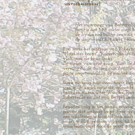
unvorhersehbar)
Het stuwmeer van Robertville
punt is het 54,5 meter diep.
de hydro-elektrische central
de dag wordt het meer vooral 
Rijd naar het centrum van Robertvi
"Hotel des bains", "Robertville-les
vlak vóór de brug links.
De naam van deze brug, "Pont de Ha
verving bij de aanleg van het stu
paste ongetwijfeld in de politiek v
Steek de brug niet over, maar beg
van je
. Wandel naar de volgende p
beneden sturen. Deze Warche Tour
Robertville en dat van Bütgenbach
Beneden volg je het smalle paadje 
paadje dat omhoog loopt. Hier ga j
een asfaltweg uitkomt. Even naar r
onder je. Blijf gewoon volgen, tot 
wandelen (niet door de poort gaan