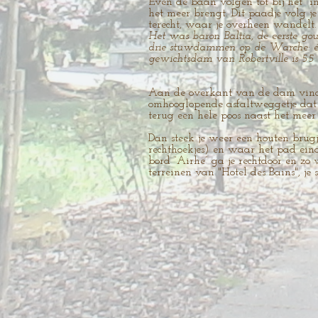
Even de baan volgen tot bij het "i
het meer brengt. Dit paadje volg j
terecht, waar je overheen wandelt
Het was baron Baltia, de eerste g
drie stuwdammen op de Warche: één
gewichtsdam van Robertville is 55
Aan de overkant van de dam vind j
omhooglopende asfaltweggetje dat ve
terug een hele poos naast het meer
Dan steek je weer een houten brugje
rechthoekjes) en waar het pad eind
bord “Airhe” ga je rechtdoor en zo
terreinen van "Hotel des Bains", j