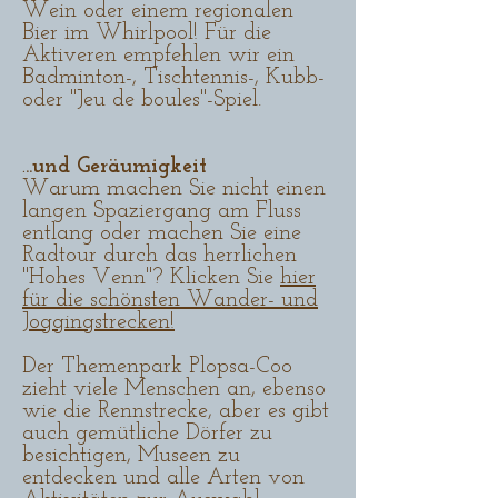
Wein oder einem regionalen
Bier im Whirlpool! Für die
Aktiveren empfehlen wir ein
Badminton-, Tischtennis-, Kubb-
oder "Jeu de boules"-Spiel.
..und Geräumigkeit
.
Warum machen Sie nicht einen
langen Spaziergang am Fluss
entlang oder machen Sie eine
Radtour durch das herrlichen
"Hohes Venn"?
Klicken Sie
hier
für die schönsten Wander- und
Joggingstrecken!
Der Themenpark Plopsa-Coo
zieht viele Menschen an, ebenso
wie die Rennstrecke, aber es gibt
auch gemütliche Dörfer zu
besichtigen, Museen zu
entdecken und alle Arten von