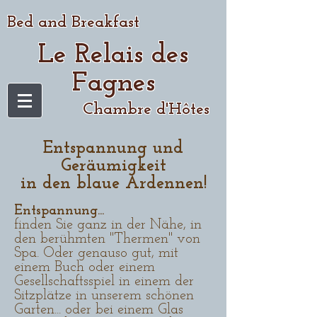
Bed and Breakfast
Le Relais des
Fagnes
Chambre d'Hôtes
Entspannung und
Geräumigkeit
in den blaue Ardennen!
Entspannung...
finden Sie ganz in der Nähe, in
den berühmten "Thermen" von
Spa. Oder genauso gut, mit
einem Buch oder einem
Gesellschaftsspiel in einem der
Sitzplätze in unserem schönen
Garten... oder bei einem Glas