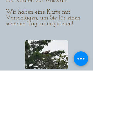
Aktivitäten zur Auswahl.
Wir haben eine Karte mit
Vorschlägen, um Sie für einen
schönen Tag zu inspirieren!
Danke an unsere Gäste, die uns mit
mit den schönsten Fotos von unserer Domäne
und der Umgebung überraschen,
wie z.B. die obigen Naturfotos
(
Peter Roels -
www.peterstn.jouwweb.be
)