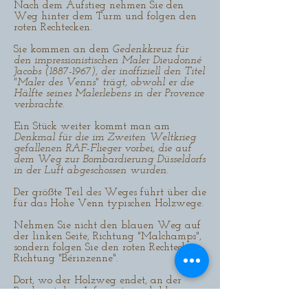
Nach dem Aufstieg nehmen Sie den
Weg hinter dem Turm und folgen den
roten Rechtecken.
Sie kommen an dem
Gedenkkreuz für
den impressionistischen Maler Dieudonné
Jacobs
(1887-1967)
, der inoffiziell den Titel
"Maler des Venns" trägt, obwohl er die
Hälfte seines Malerlebens in der Provence
verbrachte.
Ein Stück weiter kommt man am
Denkmal für die im Zweiten Weltkrieg
gefallenen RAF-Flieger vorbei, die auf
dem Weg zur Bombardierung Düsseldorfs
in der Luft abgeschossen wurden.
Der größte Teil des Weges führt über die
für das Hohe Venn typischen Holzwege.
Nehmen Sie nicht den blauen Weg auf
der linken Seite, Richtung "Malchamps",
sondern folgen Sie den roten Rechtecken,
Richtung "Bérinzenne".
Dort, wo der Holzweg endet, an der
Bank mit dem Informationsschild,
nehmen Sie den breiten Waldweg nach