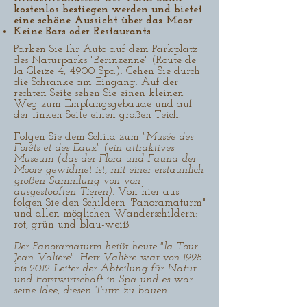
kostenlos bestiegen werden und bietet
eine schöne Aussicht über das Moor
Keine Bars oder Restaurants
Parken Sie Ihr Auto auf dem Parkplatz
des Naturparks "Berinzenne" (Route de
la Gleize 4, 4900 Spa). Gehen Sie durch
die Schranke am Eingang. Auf der
rechten Seite sehen Sie einen kleinen
Weg zum Empfangsgebäude und auf
der linken Seite einen großen Teich.
Folgen Sie dem Schild zum
"Musée des
Forêts et des Eaux" (ein attraktives
Museum (das der Flora und Fauna der
Moore gewidmet ist, mit einer erstaunlich
großen Sammlung von von
ausgestopften Tieren)
. Von hier aus
folgen Sie den Schildern "Panoramaturm"
und allen möglichen Wanderschildern:
rot, grün und blau-weiß.
Der Panoramaturm heißt heute "la Tour
Jean Valière". Herr Valière war von 1998
bis 2012 Leiter der Abteilung für Natur
und Forstwirtschaft in Spa und es war
seine Idee, diesen Turm zu bauen.