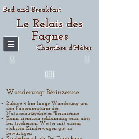
Bed and Breakfast
Le Relais des
Fagnes
Chambre d'Hôtes
<<
>>
Liste
Wanderung: Bérinzenne
Ruhige 4 km lange Wanderung um
den Panoramaturm des
Naturschutzgebietes "Bérinzenne
Kann ziemlich schlammig sein, aber
bei trockenem Wetter mit einem
stabilen Kinderwagen gut zu
bewältigen
Kinderfreundlich: Der Turm kann