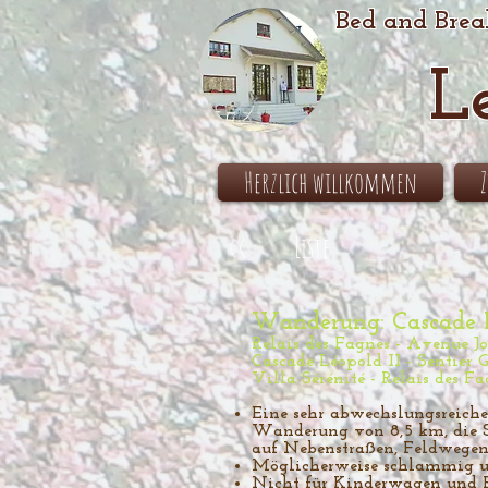
Bed and Brea
L
Herzlich willkommen
<<
Liste
Wanderung: Cascade L
Relais des Fagnes - Avenue Jo
Cascade Léopold II - Sentier 
Villa Sérénité - Relais des F
Eine sehr abwechslungsreich
Wanderung von 8,5 km, die S
auf Nebenstraßen, Feldwegen
Möglicherweise schlammig un
Nicht für Kinderwagen und Ro