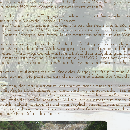
der touristischen Attraktionen und der Reize der Wanderungen in
ert, wurde 1899 von Königin Marie-Henriette enthüllt.
z und suchen Sie die Treppe, die nach unten führt. Sie werden di
ick auf die "Cascade Léopold II" haben.
ss des Venns. Sie entspringt auf dem Plateau des Mont Rigi in 660
t sie sich mit der "Herbofaye", die von den Höhen des "Baraque Mi
m Namen "Hoëgne" fort. Etwa 25 km weiter mündet sie in die Vesd
beginnen Sie auf der anderen Seite den Aufstieg auf einem kle
rten Weg, sondern den Waldweg gegenüber der Treppe und folge
 einen Waldweg, der abwärts führt. Auf dem aufgehängten Schild
ck hinunter zur Hoëgne.
Ghislain Lespire (1933-2012) war der Grün
g treffen, um bei der Instandhaltung der Wege und Brücken zu helf
anent flussaufwärts bis zum Ende des Weges, der Sie nun zum 
en zwingt. Sie passieren das kleine Tor und haben die "Pont du C
beginnen, den Hang davor zu erklimmen, was einiges an Kraft e
stillgelegtes Eisenbahnbett, in einen Radweg umgewandelt, Teil 
der langsamen Wege
), wo Sie geradeaus weiterfahren, bis Sie das 
g am Ende der Straße neben der Villa führt Sie direkt zur Hocka
nicht zulässt, bleiben Sie auf dem Asphalt, indem Sie links abbi
f die Hockai Road. Wenn Sie die Hockai-Straße erreicht haben, bie
gspunkt: Le Relais des Fagnes.