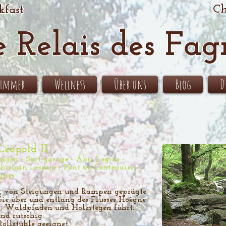
Ch
kfast
e Relais des Fag
Zimmer
Wellness
Über uns
Blog
D
éopold II
ngen - Sart garage - Abri Legras -
Ghislain Lespire - Pont du Centenaire -
agnes
e, von Steigungen und Rampen geprägte
ie über und entlang des Flusses Hoëgne
, Waldpfaden und Holzstegen führt.
d rutschig.
llstühle geeignet.