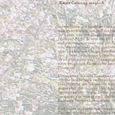
Keine Catering möglich.
Sie verlassen die Route de Hocka
überqueren diese, um auf die g
Sie gehen nun die Joseph Jongen
Nummer 83A). Er war ein 1873 in
aufgenommen wurde und im Alter v
von denen er viele selbst zerstör
zum Direktor des Königlichen Kons
Spa. Seine Symphonie Concertante
Welt (vor allem der "Wanamaker
einer belgischen Kandidatin beim
Finale ein.
Überqueren Sie alle Kreuzungen 
wo die Straße nach rechts abbieg
Hauptstraße, die Sie gerade übe
gegenüber der Garage. Die Straß
beginnt rechts - in der Nähe ein
Sie gehen ein wenig nach rechts 
Richtung Hoëgne fortzusetzen, 
Fast unten angekommen, werden 
Teil des Abstiegs gefährlich ma