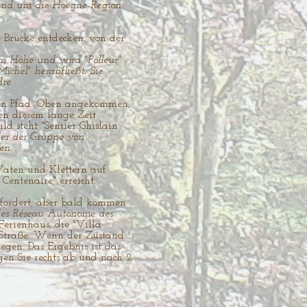
 und um die Hoëgne-Region.
e Brücke entdecken, von der
 m Höhe und wird "Polleur"
chel" herabfließt. Sie
re.
inen Pfad. Oben angekommen,
n diesem lange Zeit.
 steht "Sentier Ghislain
der der Gruppe von
en.
Waten und Klettern auf
entenaire" erreicht.
rfordert, aber bald kommen
des Réseau Autonome des
Ferienhaus, die "Villa
i-Straße. Wenn der Zustand
egen. Das Ergebnis ist das
gen Sie rechts ab und nach 2