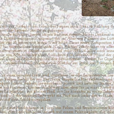
i an der Ausfahrt des Relais des Fagnes nach links in Richtung d
egenüberliegende Straße zu gelangen.
 Straße hinunter.
Joseph Jongen hat sein eigenes kleines Denkmal e
 Lüttich geborener Komponist, der im Alter von 7 Jahren am Lütt
on 13 Jahren sein erstes Werk schuf. Dieser ersten Komposition fo
te) für verschiedene Instrumente (Cello, Klavier, Harfe, aber vor al
ervatoriums in Brüssel ernannt und starb 1953, 14 Jahre nach seiner
 von 1926 zählt seit ihrer Aufführung im Jahr 2008 (!) auf der g
"-Orgel in Philadelphia) zu den berühmtesten Werken für Orgel
 Königin-Elisabeth-Wettbewerb 2018 für ein Stück von J. Jongen b
in einer geraden Linie und ignorieren Sie alle Seitenstraßen. S
t. Folgen Sie ihr bis zur Kreuzung. Biegen Sie hier rechts ab und 
rquert haben. Fahren Sie geradeaus zurück und betreten Sie die 
e geht in einen breiten Waldweg über, dem Sie in einer Kurve na
es Rastplatzes - ein kleiner Pfad, den Sie hinunter zu einem Scho
und auf der anderen Seite geht ein Pfad nach links, der es Ihnen 
wie auf dem Schild angegeben.
Sie mit Hindernissen in Form von Felsen und Baumwurzeln konfro
chen. Am Ende befinden Sie sich auf einem Picknickplatz, der "ab