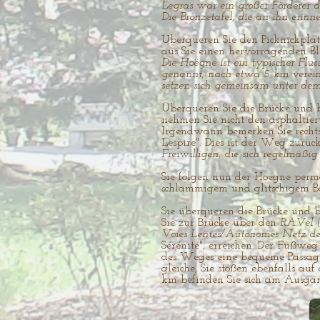
Legras war ein großer Förderer 
Die Bronzetafel, die an ihn erinn
Überqueren Sie den Picknickplat
aus Sie einen hervorragenden Bl
Die Hoëgne ist ein typischer Flu
genannt; nach etwa 5 km vereinig
setzen sich gemeinsam unter de
Überqueren Sie die Brücke und 
nehmen Sie nicht den asphaltie
Irgendwann bemerken Sie rechts
Lespire". Dies ist der Weg zurü
Freiwilligen, die sich regelmäßi
Sie folgen nun der Hoëgne perm
schlammigem und glitschigem Bod
Sie überqueren die Brücke und 
Sie zur Brücke über den
RAVel (
Voies Lentes/Autonomes Netz 
Sérénité", erreichen. Der Fußwe
des Weges eine bequeme Passage 
gleiche, Sie stoßen ebenfalls au
km befinden Sie sich am Ausgan