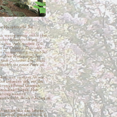
er Hauptstraße. Sie
in wenig weiter rechts (bei
icher Konservatorium
lgten viele weitere (241,
lem für Orgeln). Er wurde
 Pensionierung, in Sart-lez-
rößten Pfeifenorgel der
 und Orchester. Die Wahl
rachte ihr einen Platz im
ie kommen zu einer Wiese,
Sie befinden sich vor der
Avenue Pascal Grosjean
ch links folgen. Hier
tterweg nehmen.
ermöglicht, Ihren Abstieg in
ntiert, die den letzten
ri Legras" genannt wird.
L.