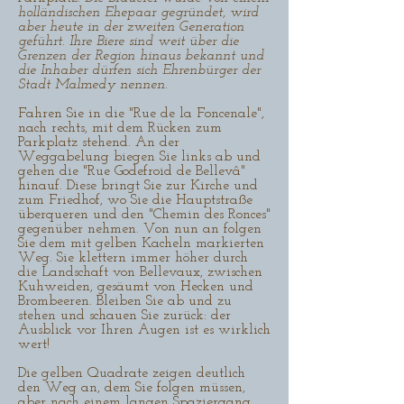
holländischen Ehepaar gegründet, wird
aber heute in der zweiten Generation
geführt. Ihre Biere sind weit über die
Grenzen der Region hinaus bekannt und
die Inhaber dürfen sich Ehrenbürger der
Stadt Malmedy nennen.
Fahren Sie in die "Rue de la Foncenale",
nach rechts, mit dem Rücken zum
Parkplatz stehend. An der
Weggabelung biegen Sie links ab und
gehen die "Rue Godefroid de Bellevâ"
hinauf. Diese bringt Sie zur Kirche und
zum Friedhof, wo Sie die Hauptstraße
überqueren und den "Chemin des Ronces"
gegenüber nehmen. Von nun an folgen
Sie dem mit gelben Kacheln markierten
Weg. Sie klettern immer höher durch
die Landschaft von Bellevaux, zwischen
Kuhweiden, gesäumt von Hecken und
Brombeeren. Bleiben Sie ab und zu
stehen und schauen Sie zurück: der
Ausblick vor Ihren Augen ist es wirklich
wert!
Die gelben Quadrate zeigen deutlich
den Weg an, dem Sie folgen müssen,
aber nach einem langen Spaziergang