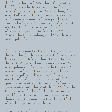
durch Felder und Wälder gibt es eine
knifflige Stelle. Kurz bevor Sie die
asphaltierte Hauptstraße erreichen, die
nach Bellevaux führt, müssen Sie rechts
auf einen kleinen Hohlweg abbiegen.
Der gelbe Ziegel ist zwar da, aber er ist
nicht gut sichtbar und wird leicht
übersehen. Wenn Sie das Haus "Au
Panier des Ours" sehen, sind Sie schon zu
weit gelaufen....
An der kleinen Grotte von Notre Dame
de Lourdes (nicht sehr belebt) biegen Sie
links ab und folgen den Pfeilen "Rocher
de Falize". Wir überqueren die Straße
und gehen an der "Ferme de Bruyères"
vorbei, und ein Stück weiter verlassen
wir die gelben Fliesen. Wir biegen
nicht links ab, sondern gehen einfach
geradeaus weiter, bis uns ein hölzerner
Wegweiser mit der Aufschrift "Rocher de
Falize" nach links schickt. Der schmale
Waldweg führt uns zum Felsen, von
dem aus wir einen spektakulären Blick
über das Warche-Tal haben.
Von hier aus folgen wir eine Weile