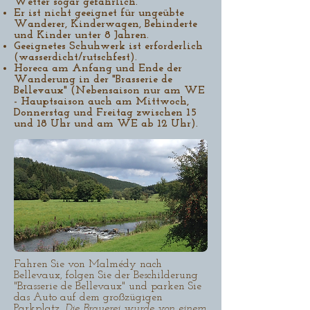
Wetter sogar gefährlich.
Er ist nicht geeignet für ungeübte
Wanderer, Kinderwagen, Behinderte
und Kinder unter 8 Jahren.
Geeignetes Schuhwerk ist erforderlich
(wasserdicht/rutschfest).
Horeca am Anfang und Ende der
Wanderung in der "Brasserie de
Bellevaux" (Nebensaison nur am WE
- Hauptsaison auch am Mittwoch,
Donnerstag und Freitag zwischen 15
und 18 Uhr und am WE ab 12 Uhr).
Fahren Sie von Malmédy nach
Bellevaux, folgen Sie der Beschilderung
"Brasserie de Bellevaux" und parken Sie
das Auto auf dem großzügigen
Parkplatz.
Die Brauerei wurde von einem