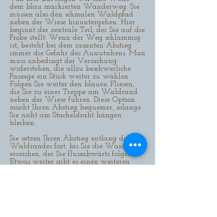
dem blau markierten Wanderweg: Sie
müssen also den schmalen Waldpfad
neben der Wiese hinuntergehen. Hier
beginnt der zentrale Teil, der Sie auf die
Probe stellt: Wenn der Weg schlammig
ist, besteht bei dem rasanten Abstieg
immer die Gefahr des Ausrutschens. Man
muss unbedingt der Versuchung
widerstehen, die allzu beschwerliche
Passage ein Stück weiter zu wählen.
Folgen Sie weiter den blauen Fliesen,
die Sie zu einer Treppe am Waldrand
neben der Wiese führen. Diese Option
macht Ihren Abstieg bequemer, solange
Sie nicht am Stacheldraht hängen
bleiben.
Sie setzen Ihren Abstieg entlang des
Waldrandes fort, bis Sie die Warche
erreichen, der Sie flussabwärts folgen.
Etwas weiter gibt es einen weiteren
gefährlichen Abschnitt in Form eines
sehr schmalen Pfades gegen den
Talhang, der ab und zu einen Bach
überquert. Schließlich gabelt sich der
Weg und man wählt die Linkskurve,
um einen steilen Anstieg durch den
Wald zu beginnen und einen steinigen