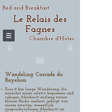
Bed and Breakfast
Le Relais des
Fagnes
Chambre d'Hôtes
<<
>>
Liste
Wandeling: Cascade du
Bayehon
Eine 9 km lange Wanderung, die
zunächst einen relativ bequemen und
ruhigen Abschnitt entlang zweier
kleiner Bäche umfasst, gefolgt von
einem zweiten, wesentlich
anspruchsvolleren Abschnitt im