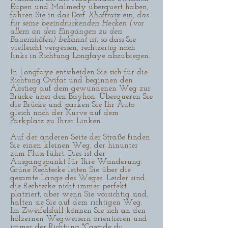
Eupen und Malmedy überquert haben,
fahren Sie in das Dorf
Xhoffraix ein, das
für seine beeindruckenden Hecken (vor
allem an den Eingängen zu den
Bauernhöfen) bekannt ist
, so dass Sie
vielleicht vergessen, rechtzeitig nach
links in Richtung Longfaye abzubiegen.
In Longfaye entscheiden Sie sich für die
Richtung Ovifat und beginnen den
Abstieg auf dem gewundenen Weg zur
Brücke über den Bayhon. Überqueren Sie
die Brücke und parken Sie Ihr Auto
gleich nach der Kurve auf dem
Parkplatz zu Ihrer Linken.
Auf der anderen Seite der Straße finden
Sie einen kleinen Weg, der hinunter
zum Fluss führt. Dies ist der
Ausgangspunkt für Ihre Wanderung.
Grüne Rechtecke leiten Sie über die
gesamte Länge des Weges. Leider sind
die Rechtecke nicht immer perfekt
platziert, aber wenn Sie vorsichtig sind,
halten sie Sie auf dem richtigen Weg.
Im Zweifelsfall können Sie sich an den
hölzernen Wegweisern orientieren und
immer der Richtung "Cascade du