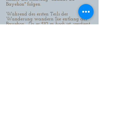
Bayehon" folgen.
Während des ersten Teils der
Wanderung wandern Sie entlang des
Bayehon.
Da er 510 m hoch ist, verdient
er die Bezeichnung "Wildbach". Wie die
meisten Bäche in den Sümpfen hat sein
Wasser eine rötliche Färbung, die auf
das Vorhandensein von Pyrit
zurückzuführen ist.
Da der Bayehon in einen anderen für
das Venn typischen kleinen Fluss, den
Pouhon, mündet, folgt die Wanderung
dem Lauf des Pouhon flussaufwärts.
Wenn Sie die Hauptstraße erreichen,
überqueren Sie diese sehr vorsichtig und
gehen dann in den Wald, um die
Richtung des Bayehon einzuschlagen.
Die grünen Rechtecke führen Sie zu einer
kleinen Schutzhütte, aber auf einem
sportlichen Weg, der durch Wald,
Felder und natürlich die typische
Landschaft des Venns führt.
An der Schutzhütte bestätigt der
Wegweiser mit der Aufschrift "Cascade