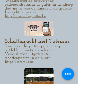
Wandel door de betoverende
onderaardse zalen en galerijen en scheep
daarna in voor de langste ondergrondse
boottocht ter wereld!
http://www.lesgrottes.be
Schattenjacht met Totemus
Download de gratis app en ga op
ontdekking met de kinderen.
Verschillende uitgewerkte
schattenjachten in de buurt!
https://totemus.be
Huifkartocht rond de
Botrange